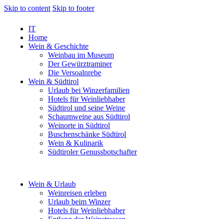
Skip to content
Skip to footer
IT
Home
Wein & Geschichte
Weinbau im Museum
Der Gewürztraminer
Die Versoalnrebe
Wein & Südtirol
Urlaub bei Winzerfamilien
Hotels für Weinliebhaber
Südtirol und seine Weine
Schaumweine aus Südtirol
Weinorte in Südtirol
Buschenschänke Südtirol
Wein & Kulinarik
Südtiroler Genussbotschafter
Wein & Urlaub
Weinreisen erleben
Urlaub beim Winzer
Hotels für Weinliebhaber