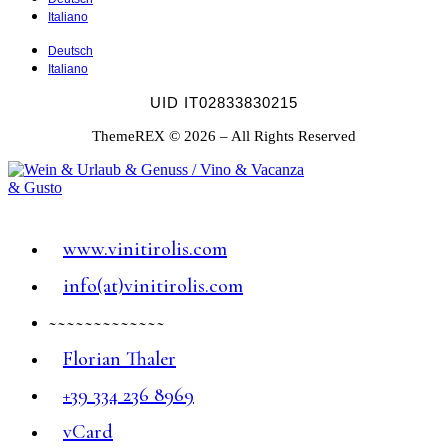
Italiano
Deutsch
Italiano
UID IT02833830215
ThemeREX © 2026 – All Rights Reserved
www.vinitirolis.com
info(at)vinitirolis.com
~~~~~~~~~~~~~
Florian Thaler
+39 334 236 8969
vCard