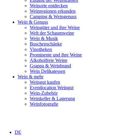
Entlang der Weinstrassen
Weinorte entdecken
Weinregionen erkunden
Camping & Weingenuss
Wein & Genuss
Weingüter und ihre Weine
Welt der Schaumweine
Wein & Musik
Buschenschänke
Vinotheken
Prominente und ihre Weine
Alkoholfreie Weine
Grappa & Weinbrand
Wein Delikatessen
Wein & mehr
Weingut kaufen
Eventlocation Weingut
Wein-Zubehör
Weinkeller & Lagerung
Weinfotografie
DE