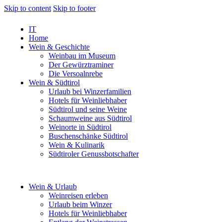
Skip to content
Skip to footer
IT
Home
Wein & Geschichte
Weinbau im Museum
Der Gewürztraminer
Die Versoalnrebe
Wein & Südtirol
Urlaub bei Winzerfamilien
Hotels für Weinliebhaber
Südtirol und seine Weine
Schaumweine aus Südtirol
Weinorte in Südtirol
Buschenschänke Südtirol
Wein & Kulinarik
Südtiroler Genussbotschafter
Wein & Urlaub
Weinreisen erleben
Urlaub beim Winzer
Hotels für Weinliebhaber