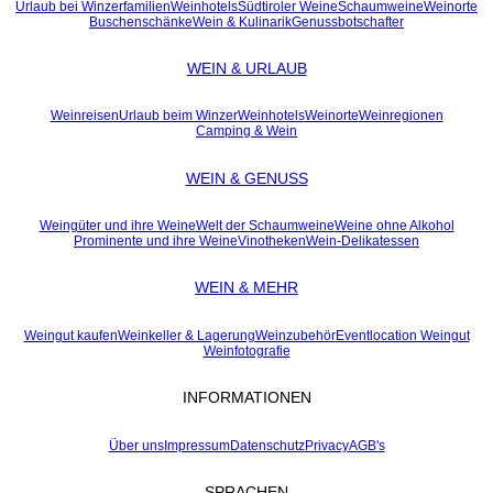
Urlaub bei Winzerfamilien
Weinhotels
Südtiroler Weine
Schaumweine
Weinorte
Buschenschänke
Wein & Kulinarik
Genussbotschafter
WEIN & URLAUB
Weinreisen
Urlaub beim Winzer
Weinhotels
Weinorte
Weinregionen
Camping & Wein
WEIN & GENUSS
Weingüter und ihre Weine
Welt der Schaumweine
Weine ohne Alkohol
Prominente und ihre Weine
Vinotheken
Wein-Delikatessen
WEIN & MEHR
Weingut kaufen
Weinkeller & Lagerung
Weinzubehör
Eventlocation Weingut
Weinfotografie
INFORMATIONEN
Über uns
Impressum
Datenschutz
Privacy
AGB's
SPRACHEN