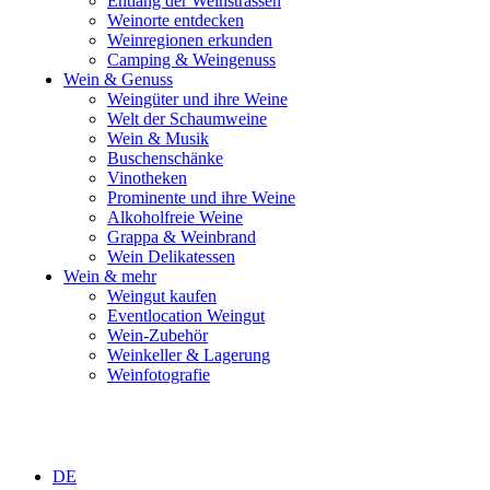
Entlang der Weinstrassen
Weinorte entdecken
Weinregionen erkunden
Camping & Weingenuss
Wein & Genuss
Weingüter und ihre Weine
Welt der Schaumweine
Wein & Musik
Buschenschänke
Vinotheken
Prominente und ihre Weine
Alkoholfreie Weine
Grappa & Weinbrand
Wein Delikatessen
Wein & mehr
Weingut kaufen
Eventlocation Weingut
Wein-Zubehör
Weinkeller & Lagerung
Weinfotografie
DE