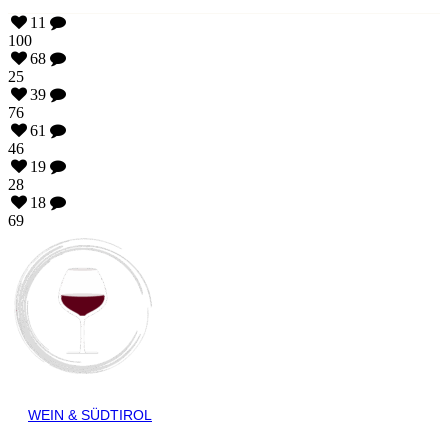
11
100
68
25
39
76
61
46
19
28
18
69
WEIN & SÜDTIROL