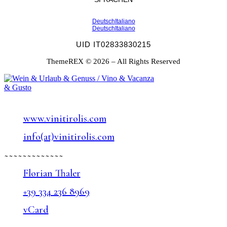
Deutsch
Italiano
Deutsch
Italiano
UID IT02833830215
ThemeREX © 2026 – All Rights Reserved
www.vinitirolis.com
info(at)vinitirolis.com
~~~~~~~~~~~~~
Florian Thaler
+39 334 236 8969
vCard