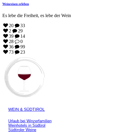
Weinreisen erleben
Es lebe die Freiheit, es lebe der Wein
20
33
2
29
39
14
28
0
36
99
73
23
WEIN & SÜDTIROL
Urlaub bei Winzerfamilien
Weinhotels in Südtirol
Südtiroler Weine