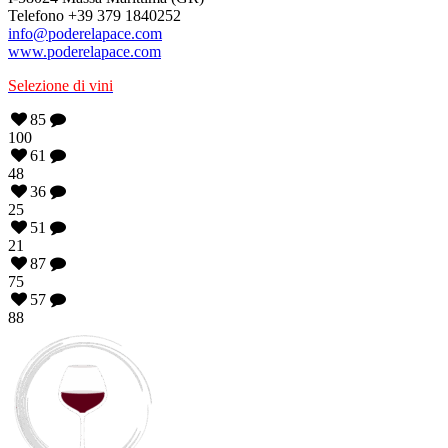
Telefono +39 379 1840252
info@poderelapace.com
www.poderelapace.com
Selezione di vini
85
100
61
48
36
25
51
21
87
75
57
88