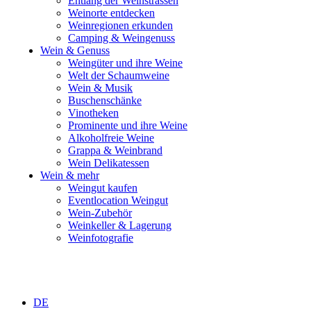
Entlang der Weinstrassen
Weinorte entdecken
Weinregionen erkunden
Camping & Weingenuss
Wein & Genuss
Weingüter und ihre Weine
Welt der Schaumweine
Wein & Musik
Buschenschänke
Vinotheken
Prominente und ihre Weine
Alkoholfreie Weine
Grappa & Weinbrand
Wein Delikatessen
Wein & mehr
Weingut kaufen
Eventlocation Weingut
Wein-Zubehör
Weinkeller & Lagerung
Weinfotografie
DE