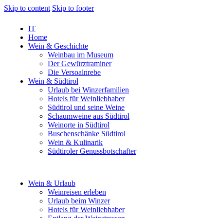
Skip to content
Skip to footer
IT
Home
Wein & Geschichte
Weinbau im Museum
Der Gewürztraminer
Die Versoalnrebe
Wein & Südtirol
Urlaub bei Winzerfamilien
Hotels für Weinliebhaber
Südtirol und seine Weine
Schaumweine aus Südtirol
Weinorte in Südtirol
Buschenschänke Südtirol
Wein & Kulinarik
Südtiroler Genussbotschafter
Wein & Urlaub
Weinreisen erleben
Urlaub beim Winzer
Hotels für Weinliebhaber