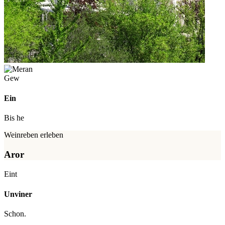
Gew
Ein
Bis he
Weinreben erleben
Aror
Eint
Unviner
Schon.