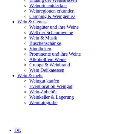
Entlang der Weinstrassen
Weinorte entdecken
Weinregionen erkunden
Camping & Weingenuss
Wein & Genuss
Weingüter und ihre Weine
Welt der Schaumweine
Wein & Musik
Buschenschänke
Vinotheken
Prominente und ihre Weine
Alkoholfreie Weine
Grappa & Weinbrand
Wein Delikatessen
Wein & mehr
Weingut kaufen
Eventlocation Weingut
Wein-Zubehör
Weinkeller & Lagerung
Weinfotografie
DE