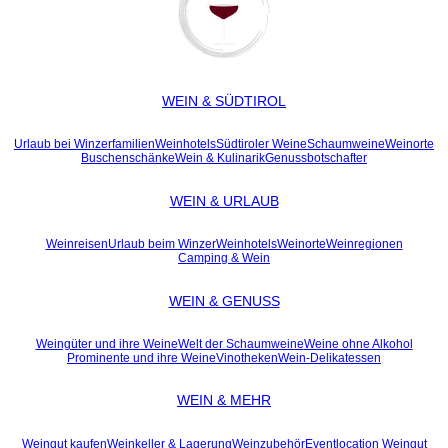
WEIN & SÜDTIROL
Urlaub bei Winzerfamilien
Weinhotels
Südtiroler Weine
Schaumweine
Weinorte
Buschenschänke
Wein & Kulinarik
Genussbotschafter
WEIN & URLAUB
Weinreisen
Urlaub beim Winzer
Weinhotels
Weinorte
Weinregionen
Camping & Wein
WEIN & GENUSS
Weingüter und ihre Weine
Welt der Schaumweine
Weine ohne Alkohol
Prominente und ihre Weine
Vinotheken
Wein-Delikatessen
WEIN & MEHR
Weingut kaufen
Weinkeller & Lagerung
Weinzubehör
Eventlocation Weingut