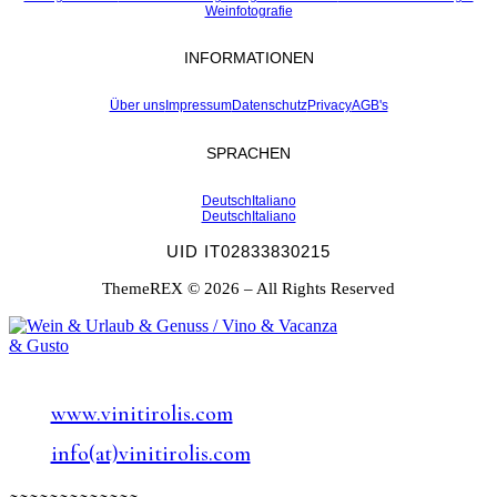
Weinfotografie
INFORMATIONEN
Über uns
Impressum
Datenschutz
Privacy
AGB's
SPRACHEN
Deutsch
Italiano
Deutsch
Italiano
UID IT02833830215
ThemeREX © 2026 – All Rights Reserved
www.vinitirolis.com
info(at)vinitirolis.com
~~~~~~~~~~~~~