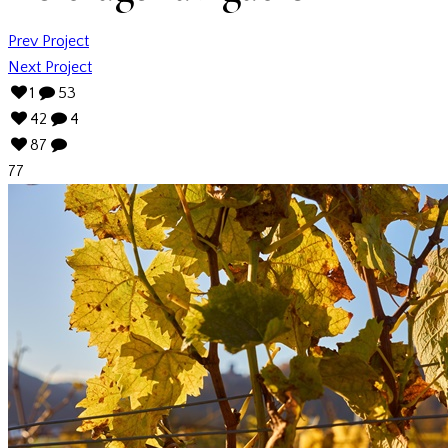
Prev Project
Next Project
1
53
42
4
87
77