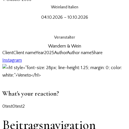
Weinland Italien
04.10.2026 – 10.10.2026
Informationen
Veranstalter
Wandern & Wein
Client
Client name
Year
2025
Author
Author name
Share
Instagram
What's your reaction?
0
test
0
test2
Beitragsnavigation