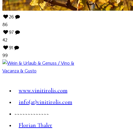
26
86
97
42
91
99
www.vinitirolis.com
info(at)vinitirolis.com
~~~~~~~~~~~~~
Florian Thaler