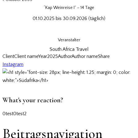
“Kap Weinreise I” – 14 Tage
01.10.2025 bis 30.09.2026 (täglich)
Informationen
Veranstalter
South Africa Travel
Client
Client name
Year
2025
Author
Author name
Share
Instagram
What's your reaction?
0
test
0
test2
Beitragsnavigation