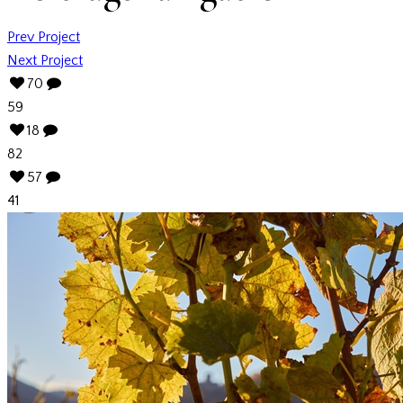
Prev Project
Next Project
70
59
18
82
57
41