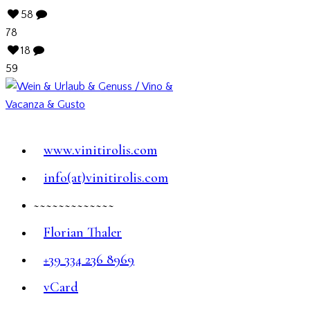
58
78
18
59
www.vinitirolis.com
info(at)vinitirolis.com
~~~~~~~~~~~~~
Florian Thaler
+39 334 236 8969
vCard