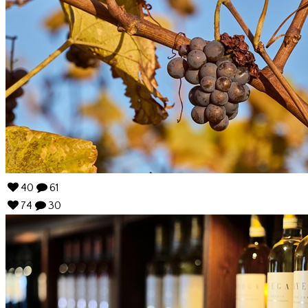
40
61
74
30