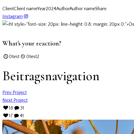
Client
Client name
Year
2024
Author
Author name
Share
Instagram
What's your reaction?
0
test
0
test2
Beitragsnavigation
Prev Project
Next Project
18
31
17
41