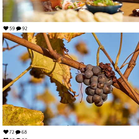
59
92
72
68