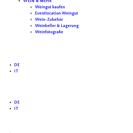
WEIN & MEHR
Weingut kaufen
Eventlocation Weingut
Wein-Zubehör
Weinkeller & Lagerung
Weinfotografie
DE
IT
DE
IT