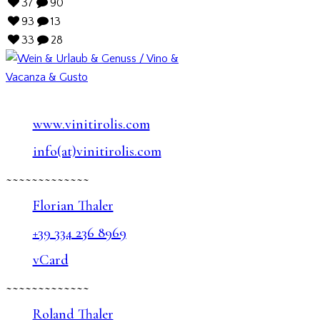
37
90
93
13
33
28
www.vinitirolis.com
info(at)vinitirolis.com
~~~~~~~~~~~~~
Florian Thaler
+39 334 236 8969
vCard
~~~~~~~~~~~~~
Roland Thaler