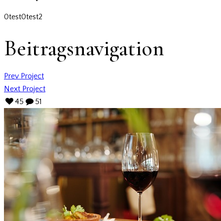
0
test
0
test2
Beitragsnavigation
Prev Project
Next Project
45
51