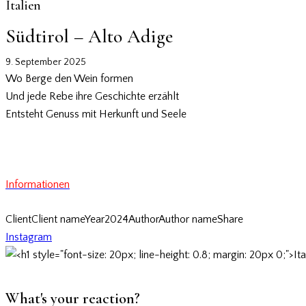
Italien
Südtirol – Alto Adige
9. September 2025
Wo Berge den Wein formen
Und jede Rebe ihre Geschichte erzählt
Entsteht Genuss mit Herkunft und Seele
Informationen
Client
Client name
Year
2024
Author
Author name
Share
Instagram
What's your reaction?