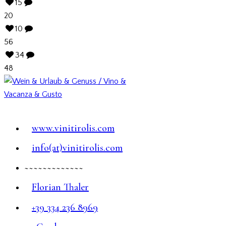
15
20
10
56
34
48
www.vinitirolis.com
info(at)vinitirolis.com
~~~~~~~~~~~~~
Florian Thaler
+39 334 236 8969