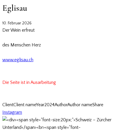
Eglisau
10. Februar 2026
Der Wein erfreut
des Menschen Herz
www.eglisau.ch
Die Seite ist in Ausarbeitung
Client
Client name
Year
2024
Author
Author name
Share
Instagram