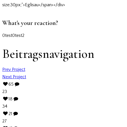
What's your reaction?
0
test
0
test2
Beitragsnavigation
Prev Project
Next Project
65
23
18
34
21
27