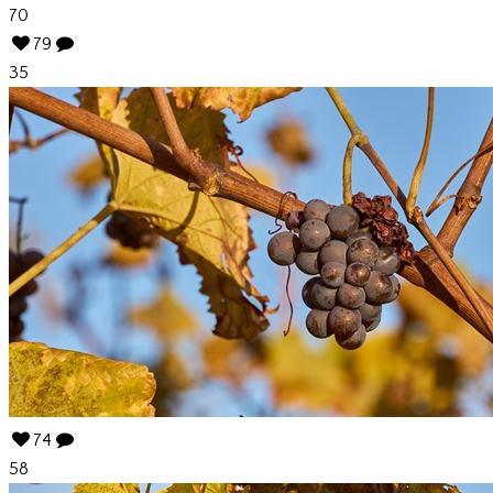
70
79
35
74
58