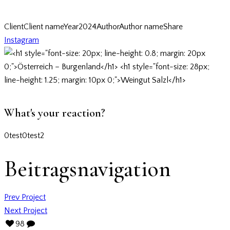
Client
Client name
Year
2024
Author
Author name
Share
Instagram
What's your reaction?
0
test
0
test2
Beitragsnavigation
Prev Project
Next Project
98