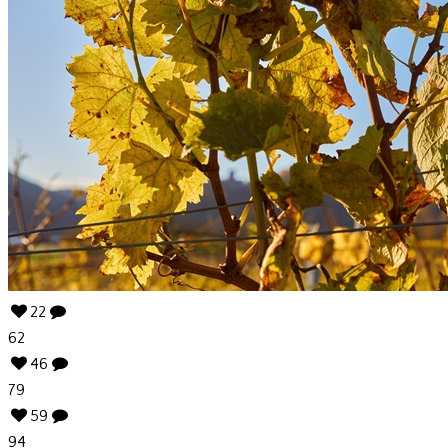
22
62
46
79
59
94