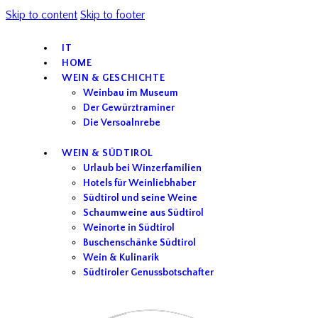
Skip to content
Skip to footer
IT
HOME
WEIN & GESCHICHTE
Weinbau im Museum
Der Gewürztraminer
Die Versoalnrebe
WEIN & SÜDTIROL
Urlaub bei Winzerfamilien
Hotels für Weinliebhaber
Südtirol und seine Weine
Schaumweine aus Südtirol
Weinorte in Südtirol
Buschenschänke Südtirol
Wein & Kulinarik
Südtiroler Genussbotschafter