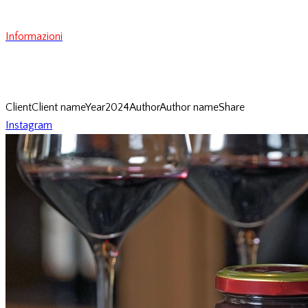
Informazioni
Client
Client name
Year
2024
Author
Author name
Share
Instagram