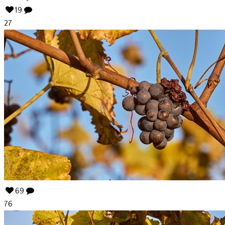
19
27
69
76