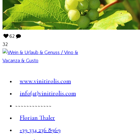
62
32
www.vinitirolis.com
info(at)vinitirolis.com
~~~~~~~~~~~~~
Florian Thaler
+39 334 236 8969