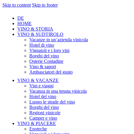
Skip to content
Skip to footer
DE
HOME
VINO & STORIA
VINO & SUDTIROLO
Vacanze in un’azienda vinicola
Hotel di vino
Vignaioli e i loro vini
Borghi del vino
Osterie Contadine
Vino & sapori
Ambasciatori del gusto
VINO & VACANZE
Vini e viaggi
Vacanza in una tenuta vinicola
Hotel del vino
Lungo le strade del vino
Borghi del vino
Regioni vinicole
Camper e vino
VINO & PIACERE
Enoteche