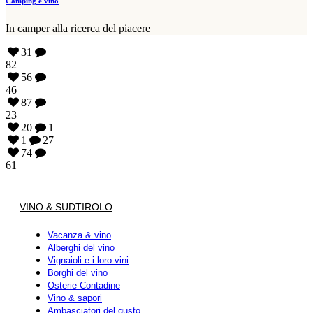
Camping e vino
In camper alla ricerca del piacere
31
82
56
46
87
23
20
1
1
27
74
61
VINO & SUDTIROLO
Vacanza & vino
Alberghi del vino
Vignaioli e i loro vini
Borghi del vino
Osterie Contadine
Vino & sapori
Ambasciatori del gusto