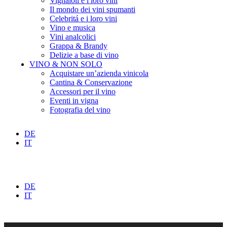
Vignaioli e i loro vini
Il mondo dei vini spumanti
Celebritá e i loro vini
Vino e musica
Vini analcolici
Grappa & Brandy
Delizie a base di vino
VINO & NON SOLO
Acquistare un’azienda vinicola
Cantina & Conservazione
Accessori per il vino
Eventi in vigna
Fotografia del vino
DE
IT
DE
IT