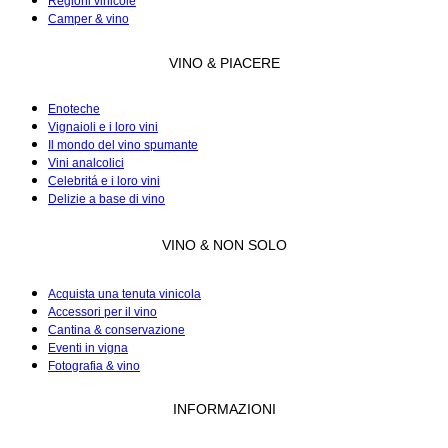
Regioni vinicole
Camper & vino
VINO & PIACERE
Enoteche
Vignaioli e i loro vini
Il mondo del vino spumante
Vini analcolici
Celebritá e i loro vini
Delizie a base di vino
VINO & NON SOLO
Acquista una tenuta vinicola
Accessori per il vino
Cantina & conservazione
Eventi in vigna
Fotografia & vino
INFORMAZIONI