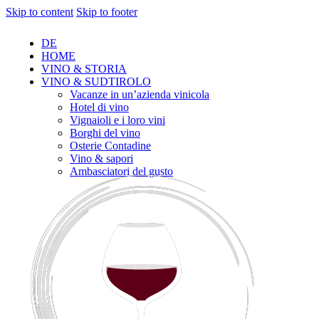
Skip to content
Skip to footer
DE
HOME
VINO & STORIA
VINO & SUDTIROLO
Vacanze in un’azienda vinicola
Hotel di vino
Vignaioli e i loro vini
Borghi del vino
Osterie Contadine
Vino & sapori
Ambasciatori del gusto