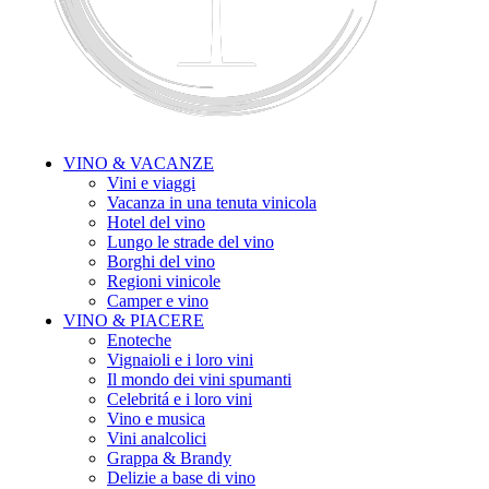
VINO & VACANZE
Vini e viaggi
Vacanza in una tenuta vinicola
Hotel del vino
Lungo le strade del vino
Borghi del vino
Regioni vinicole
Camper e vino
VINO & PIACERE
Enoteche
Vignaioli e i loro vini
Il mondo dei vini spumanti
Celebritá e i loro vini
Vino e musica
Vini analcolici
Grappa & Brandy
Delizie a base di vino