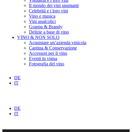
Vignaioli e i loro vini
Il mondo dei vini spumanti
Celebritá e i loro vini
Vino e musica
Vini analcolici
Grappa & Brandy
Delizie a base di vino
VINO & NON SOLO
Acquistare un’azienda vinicola
Cantina & Conservazione
Accessori per il vino
Eventi in vigna
Fotografia del vino
DE
IT
DE
IT