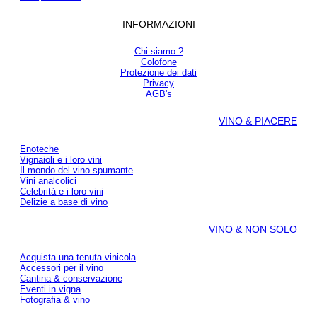
INFORMAZIONI
Chi siamo ?
Colofone
Protezione dei dati
Privacy
AGB's
VINO & PIACERE
Enoteche
Vignaioli e i loro vini
Il mondo del vino spumante
Vini analcolici
Celebritá e i loro vini
Delizie a base di vino
VINO & NON SOLO
Acquista una tenuta vinicola
Accessori per il vino
Cantina & conservazione
Eventi in vigna
Fotografia & vino