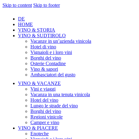
Skip to content
Skip to footer
DE
HOME
VINO & STORIA
VINO & SUDTIROLO
Vacanze in un’azienda vinicola
Hotel di vino
Vignaioli e i loro vini
Borghi del vino
Osterie Contadine
Vino & sapori
Ambasciatori del gusto
VINO & VACANZE
Vini e viaggi
Vacanza in una tenuta vinicola
Hotel del vino
Lungo le strade del vino
Borghi del vino
Regioni vinicole
Camper e vino
VINO & PIACERE
Enoteche