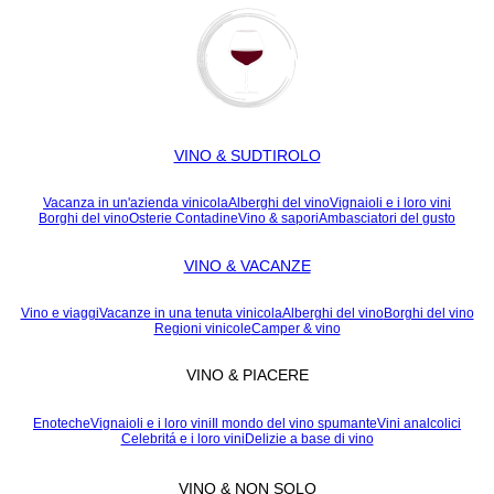
VINO & SUDTIROLO
Vacanza in un'azienda vinicola
Alberghi del vino
Vignaioli e i loro vini
Borghi del vino
Osterie Contadine
Vino & sapori
Ambasciatori del gusto
VINO & VACANZE
Vino e viaggi
Vacanze in una tenuta vinicola
Alberghi del vino
Borghi del vino
Regioni vinicole
Camper & vino
VINO & PIACERE
Enoteche
Vignaioli e i loro vini
Il mondo del vino spumante
Vini analcolici
Celebritá e i loro vini
Delizie a base di vino
VINO & NON SOLO