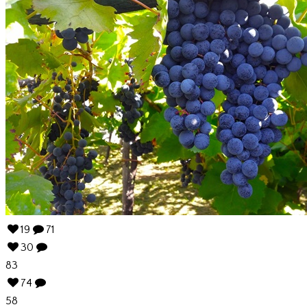
19
71
30
83
74
58