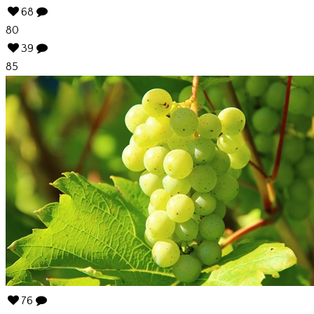
68
80
39
85
76