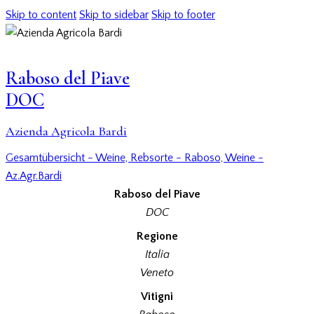
Skip to content
Skip to sidebar
Skip to footer
Raboso del Piave
DOC
Azienda Agricola Bardi
Gesamtübersicht - Weine,
Rebsorte - Raboso,
Weine -
Az.Agr.Bardi
Raboso del Piave
DOC
Regione
Italia
Veneto
Vitigni