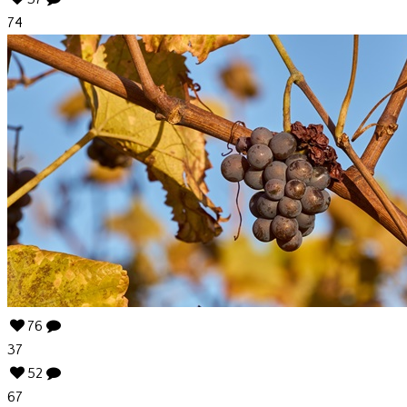
74
76
37
52
67