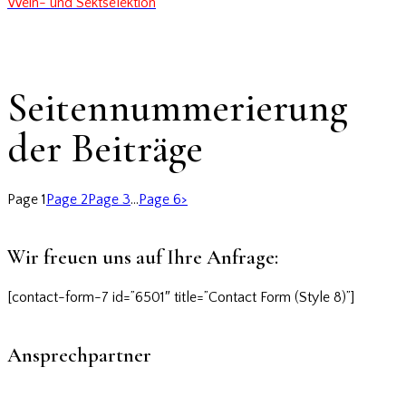
Wein- und Sektselektion
Seitennummerierung
der Beiträge
Page
1
Page
2
Page
3
…
Page
6
>
Wir freuen uns auf Ihre Anfrage:
[contact-form-7 id=”6501″ title=”Contact Form (Style 8)”]
Ansprechpartner