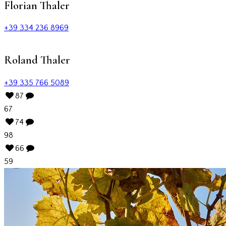
Florian Thaler
+39 334 236 8969
Roland Thaler
+39 335 766 5089
87
67
74
98
66
59