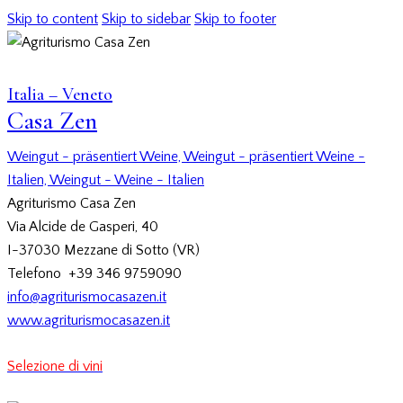
Skip to content
Skip to sidebar
Skip to footer
Italia – Veneto
Casa Zen
Weingut - präsentiert Weine,
Weingut - präsentiert Weine -
Italien,
Weingut - Weine - Italien
Agriturismo Casa Zen
Via Alcide de Gasperi, 40
I-37030 Mezzane di Sotto (VR)
Telefono +39 346 9759090
info@agriturismocasazen.it
www.agriturismocasazen.it
Selezione di vini