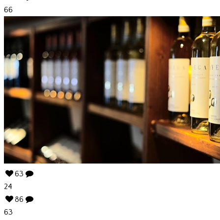
66
63
24
86
63