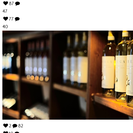
87
47
77
40
2
82