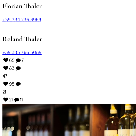
Florian Thaler
+39 334 236 8969
Roland Thaler
+39 335 766 5089
65
7
83
47
95
21
21
11