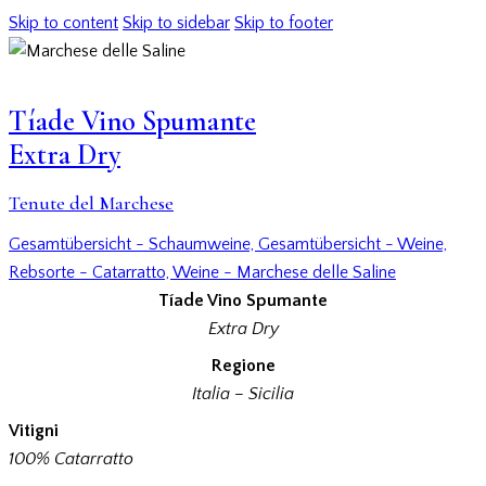
Skip to content
Skip to sidebar
Skip to footer
Tíade Vino Spumante
Extra Dry
Tenute del Marchese
Gesamtübersicht - Schaumweine,
Gesamtübersicht - Weine,
Rebsorte - Catarratto,
Weine - Marchese delle Saline
Tíade Vino Spumante
Extra Dry
Regione
Italia – Sicilia
Vitigni
100% Catarratto