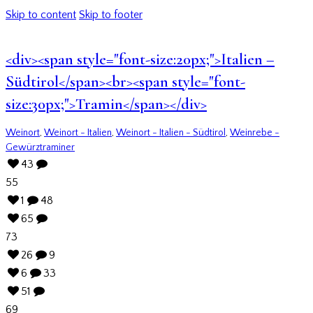
Skip to content
Skip to footer
<div><span style="font-size:20px;">Italien –
Südtirol</span><br><span style="font-
size:30px;">Tramin</span></div>
Weinort
,
Weinort - Italien
,
Weinort - Italien - Südtirol
,
Weinrebe -
Gewürztraminer
43
55
1
48
65
73
26
9
6
33
51
69