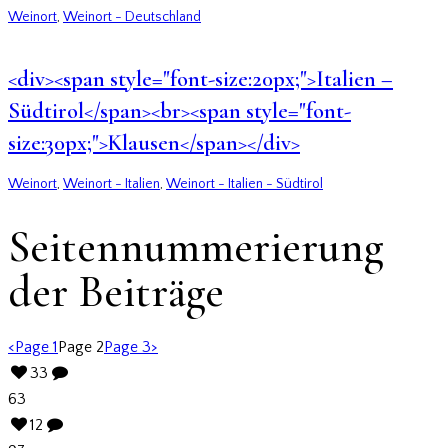
Weinort
,
Weinort - Deutschland
<div><span style="font-size:20px;">Italien –
Südtirol</span><br><span style="font-
size:30px;">Klausen</span></div>
Weinort
,
Weinort - Italien
,
Weinort - Italien - Südtirol
Seitennummerierung
der Beiträge
<
Page
1
Page
2
Page
3
>
33
63
12