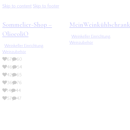
Skip to content
Skip to footer
Sommelier-Shop –
MeinWeinkühlschrank
OlioeoliO
Weinkeller Einrichtung
,
Weinzubehör
Weinkeller Einrichtung
,
Weinzubehör
67
60
46
54
42
65
36
76
14
44
57
47