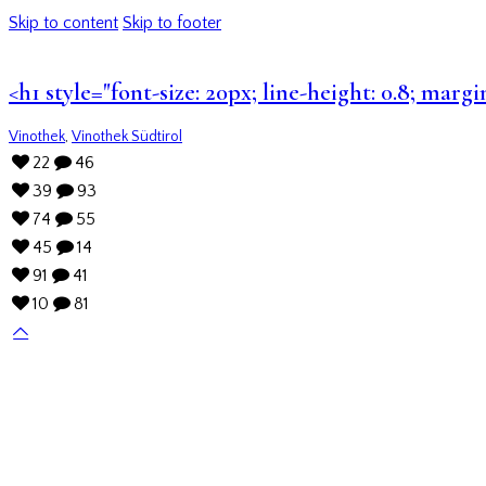
Skip to content
Skip to footer
<h1 style="font-size: 20px; line-height: 0.8; marg
Vinothek
,
Vinothek Südtirol
22
46
39
93
74
55
45
14
91
41
10
81