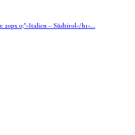
in: 20px 0;">Italien – Südtirol</h1>…