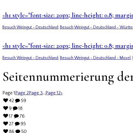
<h1 style="font-size: 20px; line-height: 0.8; m
Besuch Weingut - Deutschland
,
Besuch Weingut - Deutschland - Württ
<h1 style="font-size: 20px; line-height: 0.8; mar
Besuch Weingut - Deutschland
,
Besuch Weingut - Deutschland - Mosel
,
Seitennummerierung der
Page
1
Page
2
Page
3
…
Page
12
>
42
59
9
18
17
76
27
95
86
50