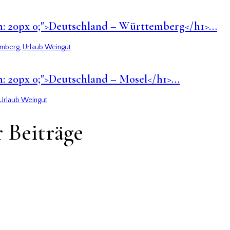
argin: 20px 0;">Deutschland – Württemberg</h1>…
emberg
,
Urlaub Weingut
gin: 20px 0;">Deutschland – Mosel</h1>…
Urlaub Weingut
 Beiträge