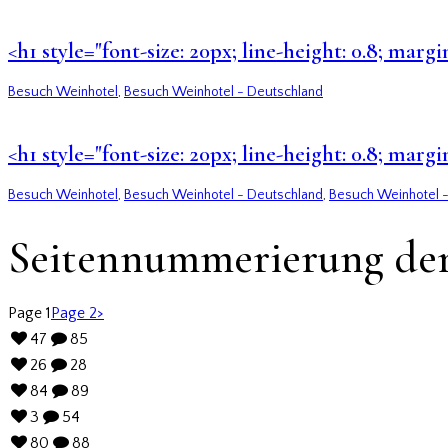
<h1 style="font-size: 20px; line-height: 0.8; ma
Besuch Weinhotel
,
Besuch Weinhotel - Deutschland
<h1 style="font-size: 20px; line-height: 0.8; mar
Besuch Weinhotel
,
Besuch Weinhotel - Deutschland
,
Besuch Weinhotel -
Seitennummerierung der
Page
1
Page
2
>
47
85
26
28
84
89
3
54
80
88