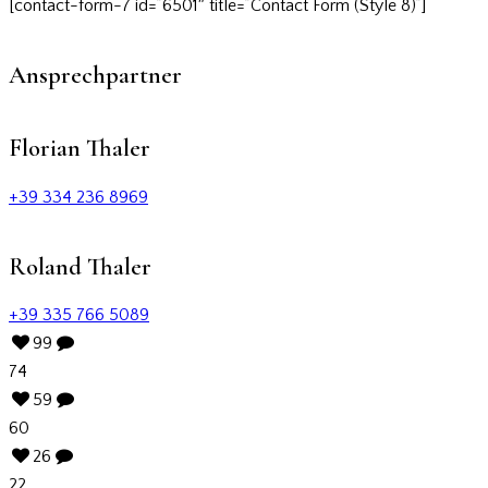
[contact-form-7 id=”6501″ title=”Contact Form (Style 8)”]
Ansprechpartner
Florian Thaler
+39 334 236 8969
Roland Thaler
+39 335 766 5089
99
74
59
60
26
22