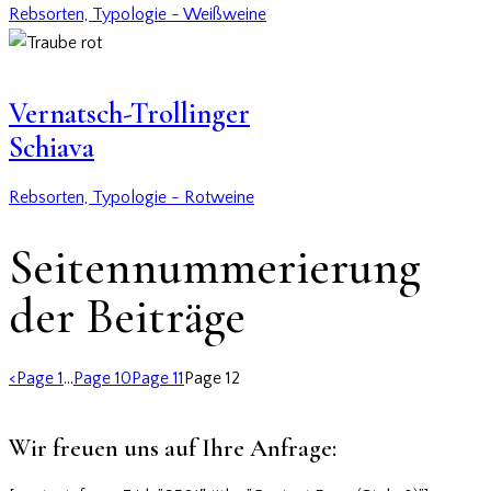
Rebsorten,
Typologie - Weißweine
Vernatsch-Trollinger
Schiava
Rebsorten,
Typologie - Rotweine
Seitennummerierung
der Beiträge
<
Page
1
…
Page
10
Page
11
Page
12
Wir freuen uns auf Ihre Anfrage: