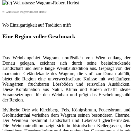
© Weinstrasse Wagram/Robert Herbst
Wo Einzigartigkeit auf Tradition trifft
Eine Region voller Geschmack
Das Weinbaugebiet Wagram, nordöstlich von Wien entlang der
Donau gelegen, zeichnet sich durch seine beeindruckende
Landschaft und seine lange Weinbautradition aus. Geprägt von der
markanten Geländekante des Wagram, die sanft zur Donau abfällt,
bietet die Region eine unverwechselbare Kulisse mit weitläufigen
Weingärten, fruchtbaren Lössböden und reizvollen Ausblicken.
Diese Kombination aus Natur, Klima und Boden schafft ideale
Voraussetzungen für den Weinbau und prägt das Erscheinungsbild
der Region.
Idyllische Orte wie Kirchberg, Fels, Königsbrunn, Feuersbrunn und
Großriedenthal verleihen dem Wagram seinen besonderen Charme.
Der Weinbau bestimmt Landschaft und Lebensart gleichermaßen.
Die Weinbautradition zeigt sich in historischen Kellergassen, der
lebendigen Heurigenkultur und der regionalen Gastronomie, die mit