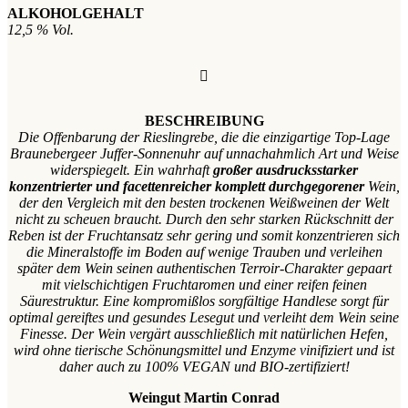
ALKOHOLGEHALT
12,5 % Vol.
BESCHREIBUNG
Die Offenbarung der Rieslingrebe, die die einzigartige Top-Lage
Braunebergeer Juffer-Sonnenuhr auf unnachahmlich Art und Weise
widerspiegelt. Ein wahrhaft
großer ausdrucksstarker
konzentrierter und facettenreicher
komplett durchgegorener
Wein,
der den Vergleich mit den besten trockenen Weißweinen der Welt
nicht zu scheuen braucht. Durch den sehr starken Rückschnitt der
Reben ist der Fruchtansatz sehr gering und somit konzentrieren sich
die Mineralstoffe im Boden auf wenige Trauben und verleihen
später dem Wein seinen authentischen Terroir-Charakter gepaart
mit vielschichtigen Fruchtaromen und einer reifen feinen
Säurestruktur. Eine kompromißlos sorgfältige Handlese sorgt für
optimal gereiftes und gesundes Lesegut und verleiht dem Wein seine
Finesse. Der Wein vergärt ausschließlich mit natürlichen Hefen,
wird ohne tierische Schönungsmittel und Enzyme vinifiziert und ist
daher auch zu 100% VEGAN und BIO-zertifiziert!
Weingut Martin Conrad