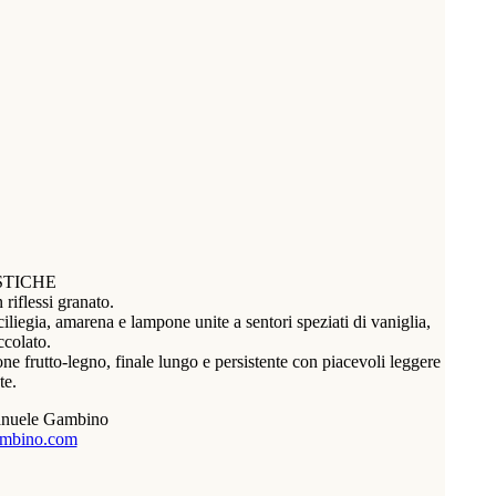
STICHE
riflessi granato.
liegia, amarena e lampone unite a sentori speziati di vaniglia,
ccolato.
one frutto-legno, finale lungo e persistente con piacevoli leggere
te.
anuele Gambino
mbino.com