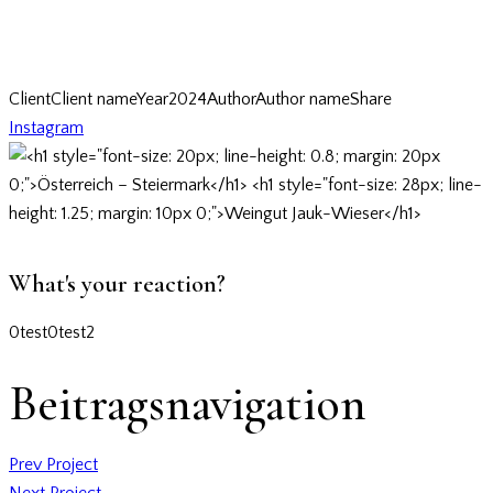
Client
Client name
Year
2024
Author
Author name
Share
Instagram
What's your reaction?
0
test
0
test2
Beitragsnavigation
Prev Project
Next Project